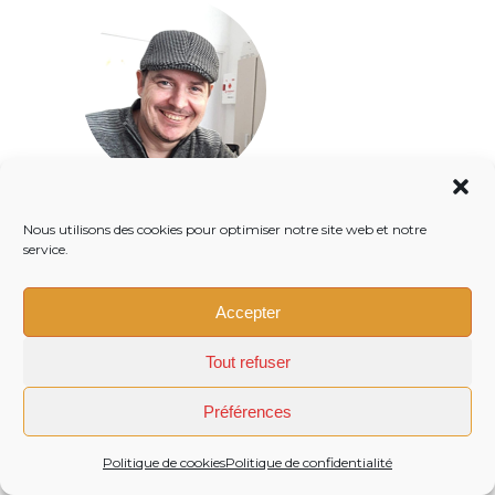
Sylvain Domper
Nous utilisons des cookies pour optimiser notre site web et notre
service.
Dénicheur de bons plans et logements à
Valencia
«On se donne rendez-vous au
Accepter
Mercado Colón pour boire un verre
Tout refuser
ensemble».
Phrase favorite
Préférences
Politique de cookies
Politique de confidentialité