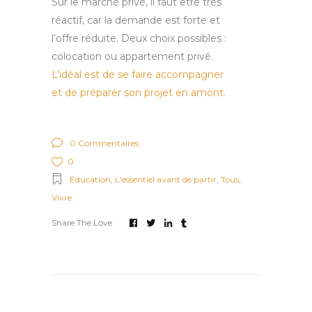
Sur le marché privé, il faut être très
réactif, car la demande est forte et
l’offre réduite. Deux choix possibles :
colocation ou appartement privé.
L’idéal est de se faire accompagner
et de préparer son projet en amont.
0 Commentaires
0
Education
,
L'essentiel avant de partir
,
Tous
,
Vivre
Share The Love