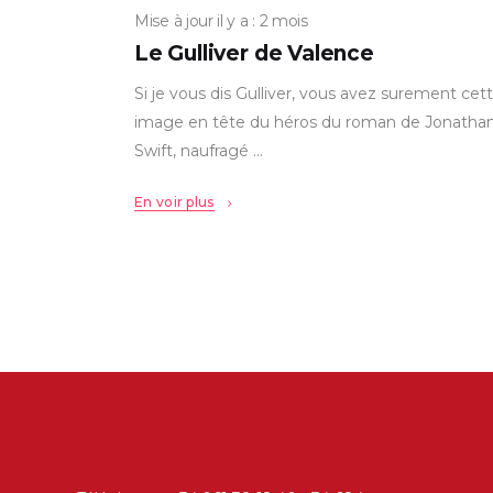
Mise à jour il y a : 2 mois
Le Gulliver de Valence
Si je vous dis Gulliver, vous avez surement cet
image en tête du héros du roman de Jonatha
Swift, naufragé
En voir plus