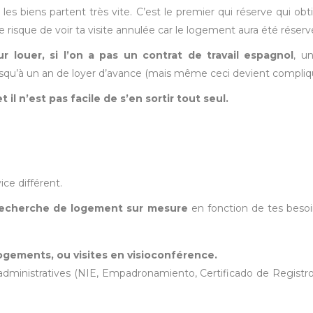
, les biens partent très vite. C’est le premier qui réserve qui ob
 a le risque de voir ta visite annulée car le logement aura été réserv
ur louer, si l’on a pas un contrat de travail espagnol
, u
jusqu’à un an de loyer d’avance (mais même ceci devient compliq
il n’est pas facile de s’en sortir tout seul.
ice différent.
echerche de logement sur mesure
en fonction de tes besoin
gements, ou visites en visioconférence.
administratives (NIE, Empadronamiento, Certificado de Registr