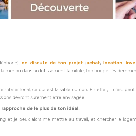
léphone),
on discute de ton projet
(
achat
,
location
,
inv
e la mer ou dans un lotissement familiale, ton budget évidemmen
immobilier local, ce qui est faisable ou non. En effet, il n’est p
sions devront surement être envisagée.
 rapproche de le plus de ton idéal.
ning et je peux alors me mettre au travail, et chercher le log