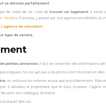
ut se déroule parfaitement
.
nger de cadre de vie, c’est de
trouver un logement
. Il existe
er,
Idealista
, Fotocasa…), passer par une agence immobilière (si on
:
L’agence de relocation
.
 ce type de service.
ement
 de petites annonces
, il faut se contenter des informations de 
 pas indiquée, l’on ne sait pas si les photos sont récentes et ell
ère
, on retrouve les mêmes soucis que précédemment. Mais en 
e à satisfaire le propriétaire que le futur locataire. L’agent i
fait avec son catalogue de biens).
s la plupart des cas.