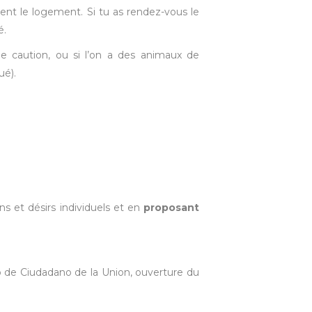
tient le logement. Si tu as rendez-vous le
é.
ne caution, ou si l’on a des animaux de
ué).
s et désirs individuels et en
proposant
o de Ciudadano de la Union, ouverture du