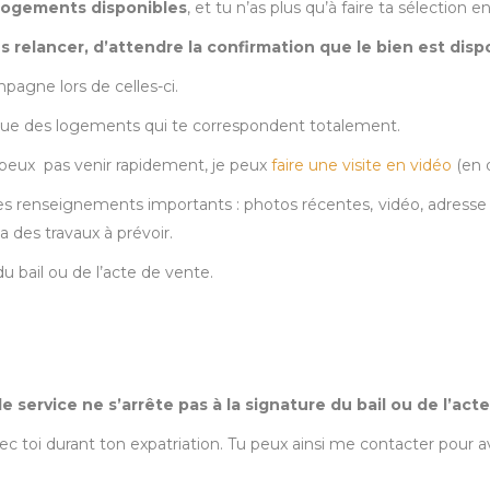
 logements disponibles
, et tu n’as plus qu’à faire ta sélection 
 relancer, d’attendre la confirmation que le bien est disp
mpagne lors de celles-ci.
é que des logements qui te correspondent totalement.
e peux pas venir rapidement, je peux
faire une visite en vidéo
(en d
 renseignements importants : photos récentes, vidéo, adresse pré
 a des travaux à prévoir.
 bail ou de l’acte de vente.
 service ne s’arrête pas à la signature du bail ou de l’act
toi durant ton expatriation. Tu peux ainsi me contacter pour av