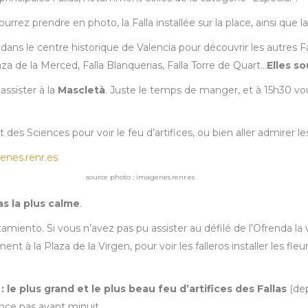
ourrez prendre en photo, la Falla installée sur la place, ainsi que la 
 le centre historique de Valencia pour découvrir les autres Falla
za de la Merced, Falla Blanquerias, Falla Torre de Quart…
Elles s
assister à la
Mascletà
. Juste le temps de manger, et à 15h30 vo
t des Sciences pour voir le feu d’artifices, ou bien aller admirer l
source photo : imagenes.renr.es
as la plus calme
.
amiento. Si vous n’avez pas pu assister au défilé de l’Ofrenda la ve
nt à la Plaza de la Virgen, pour voir les falleros installer les fle
:
le plus grand et le plus beau feu d’artifices des Fallas
(dep
ence pas avant minuit.