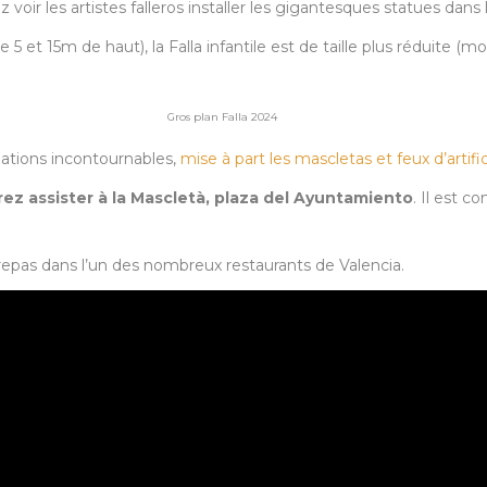
 voir les artistes falleros installer les gigantesques statues dans 
e 5 et 15m de haut), la Falla infantile est de taille plus réduite (m
Gros plan Falla 2024
imations incontournables,
mise à part les mascletas et feux d’artifi
ez assister à la Mascletà, plaza del Ayuntamiento
. Il est c
repas dans l’un des nombreux restaurants de Valencia.