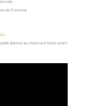
les rues.
oins de 3 mètres).
ces
.
onseillé d’arriver au moins une heure avant