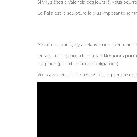
Si vous êtes à Valencia ces jours là, vous pourrez
La Falla est la sculpture la plus imposante (entr
Avant ces jour là, il y a relativement peu d’an
Durant tout le mois de mars, à
14h vous pourr
sur place (port du masque obligatoire).
Vous avez ensuite le temps d’aller prendre un 