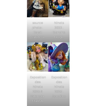
source
Ninots
photo :
2023 :
Expat
Blanche
Valencia
Neige
Exposition
Exposition
des
des
Ninots
Ninots
2023 à
2023 :
Valencia :
Sorcière
Marilyn