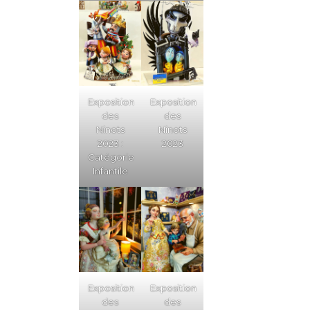
Exposition
Exposition
des
des
Ninots
Ninots
2023 :
2023
Catégorie
Infantile
Exposition
Exposition
des
des