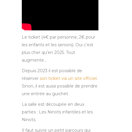
Le ticket (4€ par personne, 2€ pour
les enfants et les seniors). Oui c’est
plus cher qu’en 2025. Tout
augmente…
Depuis 2023 il est possible de
réserver
son ticket via un site officiel
.
Sinon, il est aussi possible de prendre
une entrée au guichet.
La salle est découpée en deux
parties : Les Ninots infantiles et les
Ninots.
Il faut suivre un petit parcours qui