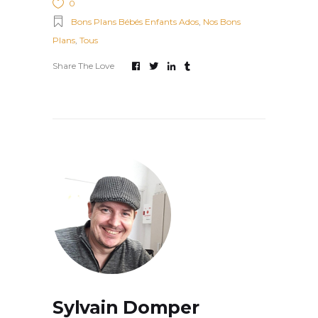
0
Bons Plans Bébés Enfants Ados
,
Nos Bons
Plans
,
Tous
Share The Love
Sylvain Domper