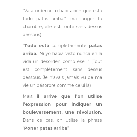
“Va a ordenar tu habitación que está
todo patas arriba.” (Va ranger ta
chambre, elle est toute sans dessus
dessous)
“
Todo está
completamente
patas
arriba
. ¡
Ni yo había visto nunca en la
vida un desorden como ése
! ” (Tout
est complétement sans dessus
dessous. Je n’avais jamais vu de ma
vie un désordre comme celui là)
Mais
il arrive que l’on utilise
l’expression pour indiquer un
bouleversement, une révolution.
Dans ce cas, on utilise la phrase
“
Poner patas arriba
“