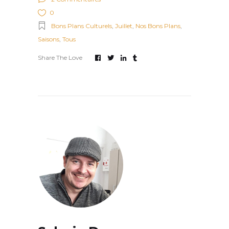
0
Bons Plans Culturels
,
Juillet
,
Nos Bons Plans
,
Saisons
,
Tous
Share The Love