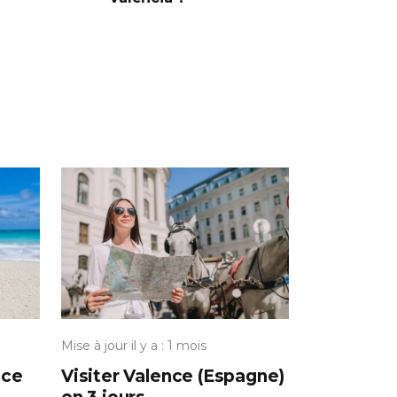
Mise à jour il y a : 1 mois
nce
Visiter Valence (Espagne)