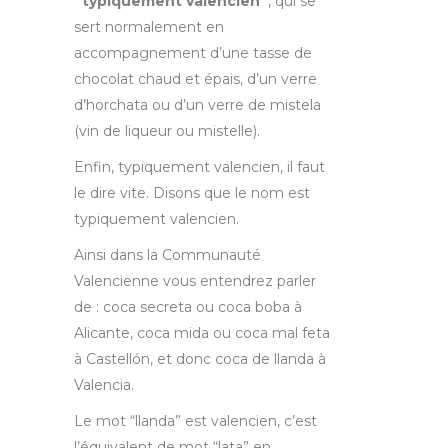
“typiquement valencien”
, qui se
sert normalement en
accompagnement d’une tasse de
chocolat chaud et épais, d’un verre
d’horchata ou d’un verre de mistela
(vin de liqueur ou mistelle).
Enfin, typiquement valencien, il faut
le dire vite. Disons que le nom est
typiquement valencien.
Ainsi dans la Communauté
Valencienne vous entendrez parler
de : coca secreta ou coca boba à
Alicante, coca mida ou coca mal feta
à Castellón, et donc coca de llanda à
Valencia.
Le mot “llanda” est valencien, c’est
l’équivalent de mot “lata” en