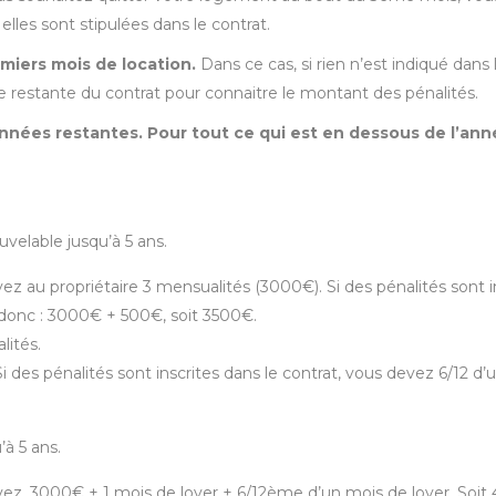
elles sont stipulées dans le contrat.
emiers mois de location.
Dans ce cas, si rien n’est indiqué dans l
rée restante du contrat pour connaitre le montant des pénalités.
années restantes. Pour tout ce qui est en dessous de l’ann
uvelable jusqu’à 5 ans.
z au propriétaire 3 mensualités (3000€). Si des pénalités sont i
a donc : 3000€ + 500€, soit 3500€.
lités.
i des pénalités sont inscrites dans le contrat, vous devez 6/12 d’u
’à 5 ans.
ez, 3000€ + 1 mois de loyer + 6/12ème d’un mois de loyer. Soit