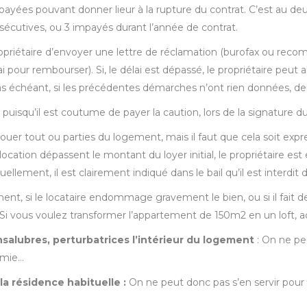
payées pouvant donner lieur à la rupture du contrat. C’est au de
sécutives, ou 3 impayés durant l’année de contrat.
ropriétaire d’envoyer une lettre de réclamation (burofax ou re
 pour rembourser). Si, le délai est dépassé, le propriétaire peut a
s échéant, si les précédentes démarches n’ont rien données, dem
 puisqu’il est coutume de payer la caution, lors de la signature du 
 louer tout ou parties du logement, mais il faut que cela soit exp
-location dépassent le montant du loyer initial, le propriétaire est
tuellement, il est clairement indiqué dans le bail qu’il est interdit 
t, si le locataire endommage gravement le bien, ou si il fait d
l. Si vous voulez transformer l’appartement de 150m2 en un loft, 
 insalubres, perturbatrices l’intérieur du logement
: On ne pe
himie…
la résidence habituelle :
On ne peut donc pas s’en servir pour fa