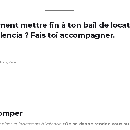
nt mettre fin à ton bail de locat
alencia ?
Fais toi accompagner.
Tous
,
Vivre
Domper
 plans et logements à Valencia
«On se donne rendez-vous au