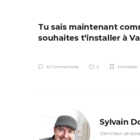
Tu sais maintenant comme
souhaites t’installer à V
33 Commentaires
0
Immobilier
,
Sylvain 
Dénicheur de bons