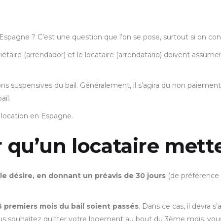
spagne ? C’est une question que l’on se pose, surtout si on conn
priétaire (arrendador) et le locataire (arrendatario) doivent assume
ons suspensives du bail. Généralement, il s’agira du non paiement d
ail.
 location en Espagne.
qu’un locataire mette 
 le désire, en donnant un préavis de 30 jours
(de préférence p
 6 premiers mois du bail soient passés
. Dans ce cas, il devra s
us souhaitez quitter votre logement au bout du 3ème mois, vous