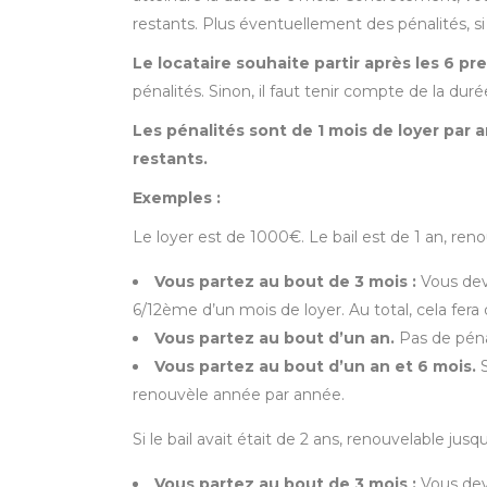
restants. Plus éventuellement des pénalités, si 
Le locataire souhaite partir après les 6 pr
pénalités. Sinon, il faut tenir compte de la du
Les pénalités sont de 1 mois de loyer par 
restants.
Exemples :
Le loyer est de 1000€. Le bail est de 1 an, reno
Vous partez au bout de 3 mois :
Vous deve
6/12ème d’un mois de loyer. Au total, cela fer
Vous partez au bout d’un an.
Pas de péna
Vous partez au bout d’un an et 6 mois.
S
renouvèle année par année.
Si le bail avait était de 2 ans, renouvelable jusqu
Vous partez au bout de 3 mois :
Vous dev